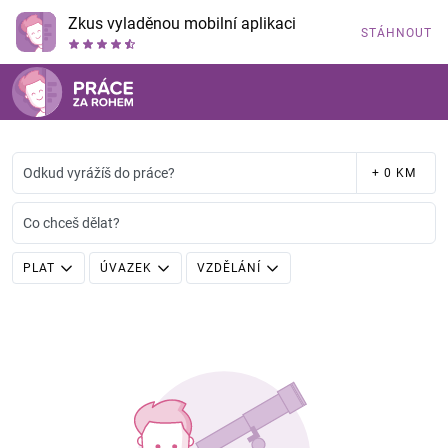
Zkus vyladěnou mobilní aplikaci
STÁHNOUT
Odkud vyrážíš do práce?
+ 0 KM
Co chceš dělat?
PLAT
ÚVAZEK
VZDĚLÁNÍ