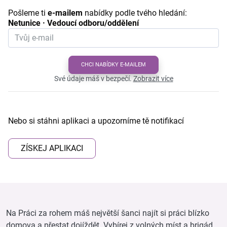
Pošleme ti
e-mailem
nabídky podle tvého hledání:
Netunice · Vedoucí odboru/oddělení
CHCI NABÍDKY E-MAILEM
Své údaje máš v bezpečí.
Zobrazit více
Nebo si stáhni aplikaci a upozorníme tě notifikací
ZÍSKEJ APLIKACI
Na Práci za rohem máš největší šanci najít si práci blízko
domova a přestat dojíždět. Vybírej z volných míst a brigád