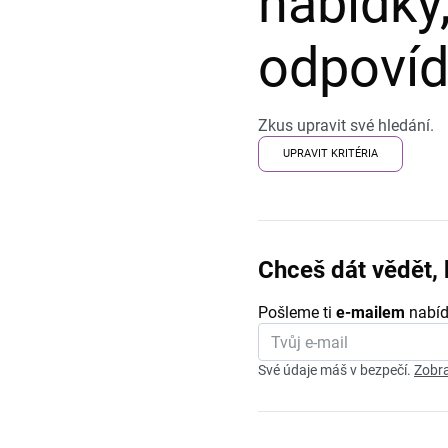
nabídky,
odpovída
Zkus upravit své hledání.
UPRAVIT KRITÉRIA
Chceš dát vědět, 
Pošleme ti
e-mailem
nabíd
Své údaje máš v bezpečí.
Zobra