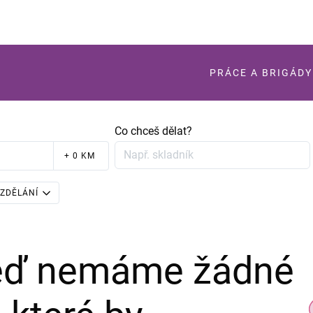
PRÁCE A BRIGÁDY
Co chceš dělat?
+ 0 KM
ZDĚLÁNÍ
teď nemáme žádné