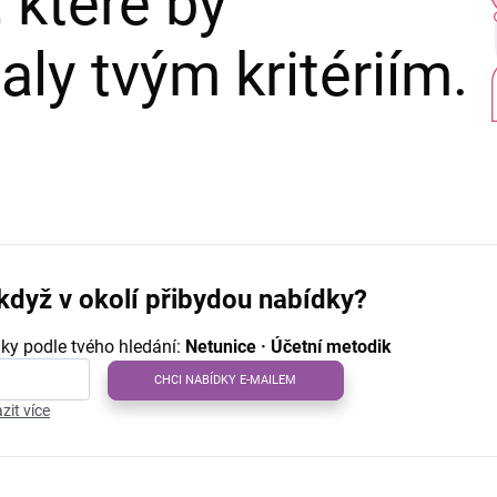
 které by
ly tvým kritériím.
když v okolí přibydou nabídky?
ky podle tvého hledání:
Netunice · Účetní metodik
CHCI NABÍDKY E-MAILEM
zit více