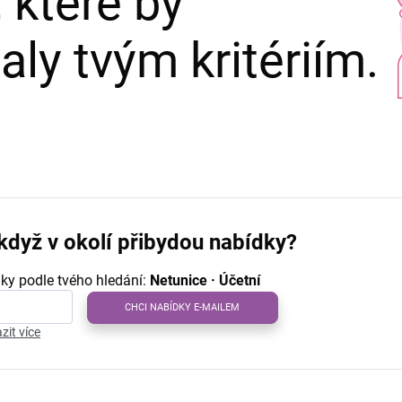
 které by
ly tvým kritériím.
když v okolí přibydou nabídky?
ky podle tvého hledání:
Netunice · Účetní
CHCI NABÍDKY E-MAILEM
zit více