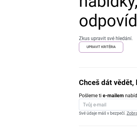
nabídky,
odpovída
Zkus upravit své hledání.
UPRAVIT KRITÉRIA
Chceš dát vědět, 
Pošleme ti
e-mailem
nabíd
Své údaje máš v bezpečí.
Zobra