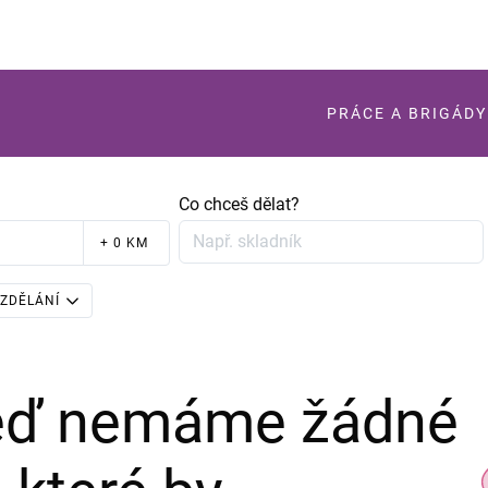
PRÁCE A BRIGÁDY
Co chceš dělat?
+ 0 KM
ZDĚLÁNÍ
teď nemáme žádné