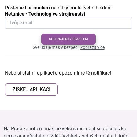
Pošleme ti
e-mailem
nabídky podle tvého hledání:
Netunice · Technolog ve strojírenství
CHCI NABÍDKY E-MAILEM
Své údaje máš v bezpečí.
Zobrazit více
Nebo si stáhni aplikaci a upozorníme tě notifikací
ZÍSKEJ APLIKACI
Na Práci za rohem máš největší šanci najít si práci blízko
domova a přestat dojíždět. Vybírej z volných míst a brigád