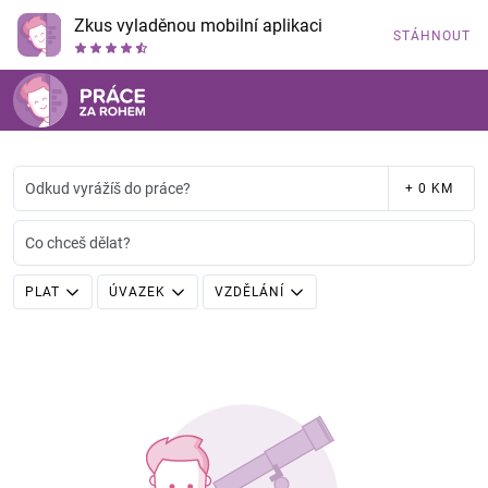
Zkus vyladěnou mobilní aplikaci
STÁHNOUT
Odkud vyrážíš do práce?
+ 0 KM
Co chceš dělat?
PLAT
ÚVAZEK
VZDĚLÁNÍ