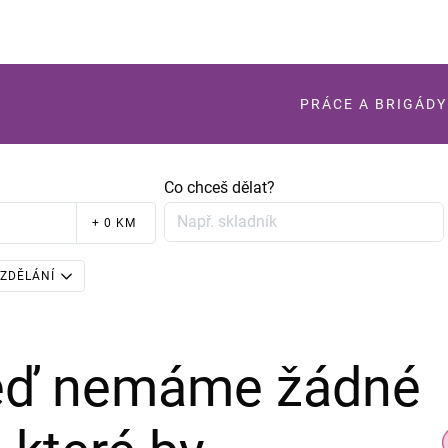
PRÁCE A BRIGÁDY
Co chceš dělat?
+ 0 KM
ZDĚLÁNÍ
teď nemáme žádné