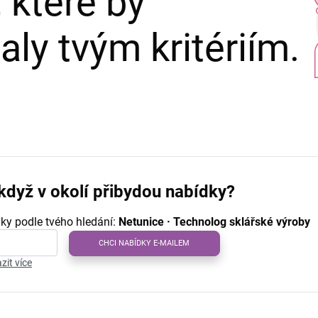
 které by
ly tvým kritériím.
když v okolí přibydou nabídky?
ky podle tvého hledání:
Netunice · Technolog sklářské výroby
CHCI NABÍDKY E-MAILEM
zit více