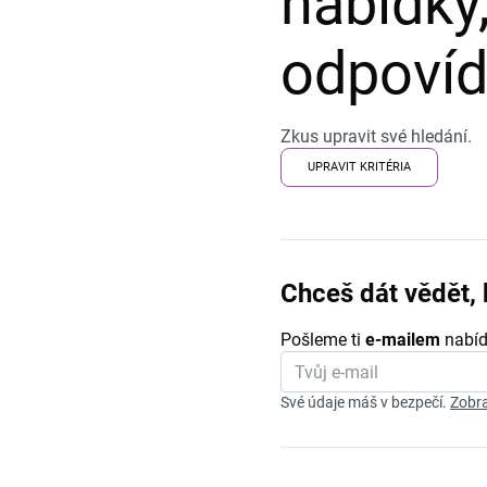
nabídky,
odpovída
Zkus upravit své hledání.
UPRAVIT KRITÉRIA
Chceš dát vědět, 
Pošleme ti
e-mailem
nabíd
Své údaje máš v bezpečí.
Zobra