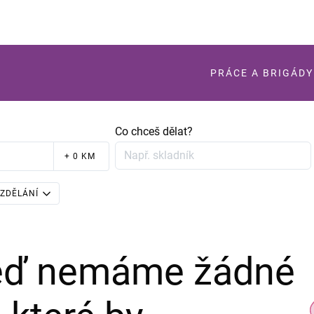
PRÁCE A BRIGÁDY
Co chceš dělat?
+ 0 KM
ZDĚLÁNÍ
teď nemáme žádné