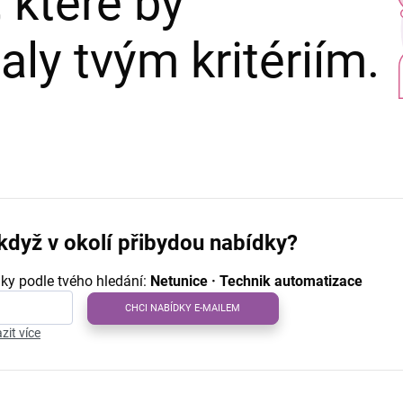
 které by
ly tvým kritériím.
když v okolí přibydou nabídky?
ky podle tvého hledání:
Netunice · Technik automatizace
CHCI NABÍDKY E-MAILEM
zit více