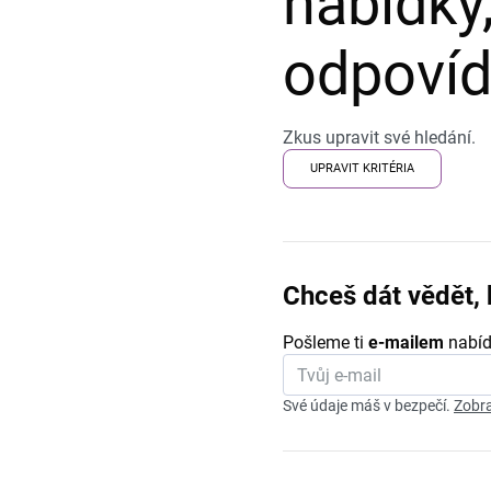
nabídky,
odpovída
Zkus upravit své hledání.
UPRAVIT KRITÉRIA
Chceš dát vědět, 
Pošleme ti
e-mailem
nabíd
Své údaje máš v bezpečí.
Zobra