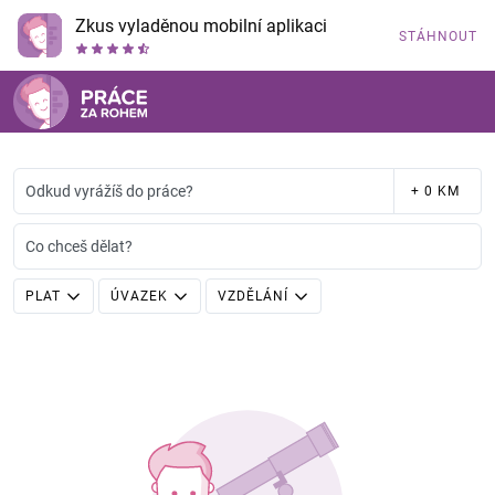
Zkus vyladěnou mobilní aplikaci
STÁHNOUT
Odkud vyrážíš do práce?
+ 0 KM
Co chceš dělat?
PLAT
ÚVAZEK
VZDĚLÁNÍ