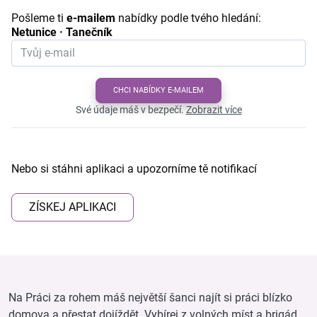
Pošleme ti
e-mailem
nabídky podle tvého hledání:
Netunice · Tanečník
CHCI NABÍDKY E-MAILEM
Své údaje máš v bezpečí.
Zobrazit více
Nebo si stáhni aplikaci a upozorníme tě notifikací
ZÍSKEJ APLIKACI
Na Práci za rohem máš největší šanci najít si práci blízko
domova a přestat dojíždět. Vybírej z volných míst a brigád