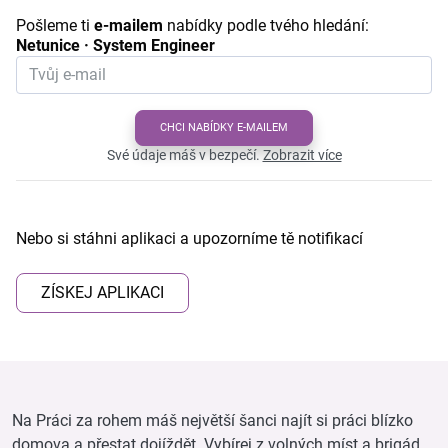
Pošleme ti
e-mailem
nabídky podle tvého hledání:
Netunice · System Engineer
CHCI NABÍDKY E-MAILEM
Své údaje máš v bezpečí.
Zobrazit více
Nebo si stáhni aplikaci a upozorníme tě notifikací
ZÍSKEJ APLIKACI
Na Práci za rohem máš největší šanci najít si práci blízko
domova a přestat dojíždět. Vybírej z volných míst a brigád