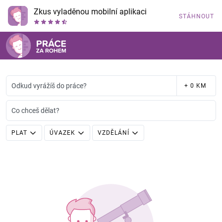
Zkus vyladěnou mobilní aplikaci
STÁHNOUT
Odkud vyrážíš do práce?
+ 0 KM
Co chceš dělat?
PLAT
ÚVAZEK
VZDĚLÁNÍ