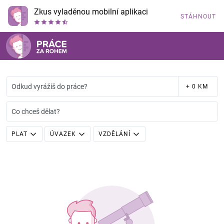
Zkus vyladěnou mobilní aplikaci
STÁHNOUT
Odkud vyrážíš do práce?
+ 0 KM
Co chceš dělat?
PLAT
ÚVAZEK
VZDĚLÁNÍ