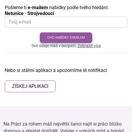
Pošleme ti
e-mailem
nabídky podle tvého hledání:
Netunice · Strojvedoucí
CHCI NABÍDKY E-MAILEM
Své údaje máš v bezpečí.
Zobrazit více
Nebo si stáhni aplikaci a upozorníme tě notifikací
ZÍSKEJ APLIKACI
Na Práci za rohem máš největší šanci najít si práci blízko
domova a přestat dojíždět. Vybírej z volných míst a brigád