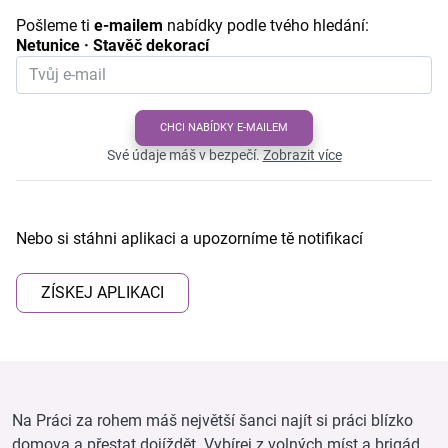
Pošleme ti
e-mailem
nabídky podle tvého hledání:
Netunice · Stavěč dekorací
CHCI NABÍDKY E-MAILEM
Své údaje máš v bezpečí.
Zobrazit více
Nebo si stáhni aplikaci a upozorníme tě notifikací
ZÍSKEJ APLIKACI
Na Práci za rohem máš největší šanci najít si práci blízko
domova a přestat dojíždět. Vybírej z volných míst a brigád