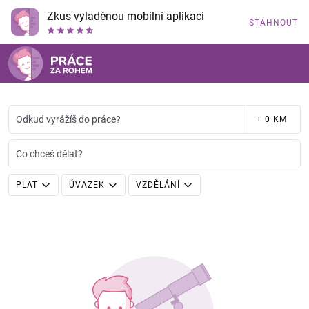
Zkus vyladěnou mobilní aplikaci
STÁHNOUT
Odkud vyrážíš do práce?
+ 0 KM
Co chceš dělat?
PLAT
ÚVAZEK
VZDĚLÁNÍ