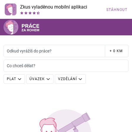
Zkus vyladěnou mobilní aplikaci
STÁHNOUT
Odkud vyrážíš do práce?
+ 0 KM
Co chceš dělat?
PLAT
ÚVAZEK
VZDĚLÁNÍ