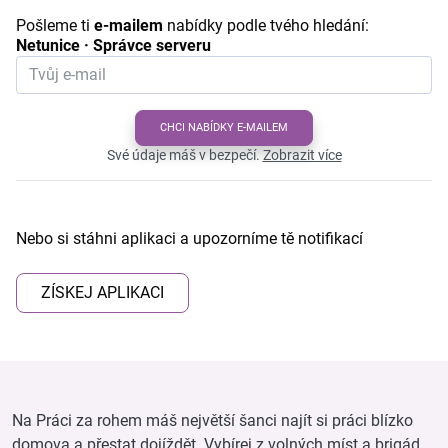
Pošleme ti
e-mailem
nabídky podle tvého hledání:
Netunice · Správce serveru
CHCI NABÍDKY E-MAILEM
Své údaje máš v bezpečí.
Zobrazit více
Nebo si stáhni aplikaci a upozorníme tě notifikací
ZÍSKEJ APLIKACI
Na Práci za rohem máš největší šanci najít si práci blízko
domova a přestat dojíždět. Vybírej z volných míst a brigád