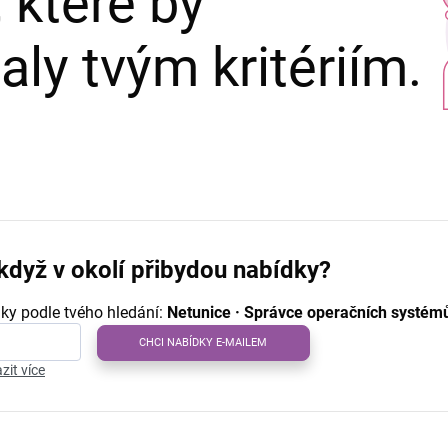
 které by
ly tvým kritériím.
když v okolí přibydou nabídky?
ky podle tvého hledání:
Netunice · Správce operačních systémů 
CHCI NABÍDKY E-MAILEM
zit více