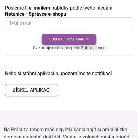
Pošleme ti
e-mailem
nabídky podle tvého hledání:
Netunice · Správce e-shopu
CHCI NABÍDKY E-MAILEM
Své údaje máš v bezpečí.
Zobrazit více
Nebo si stáhni aplikaci a upozorníme tě notifikací
ZÍSKEJ APLIKACI
Na Práci za rohem máš největší šanci najít si práci blízko
domova a přestat dojíždět. Vybírej z volných míst a brigád