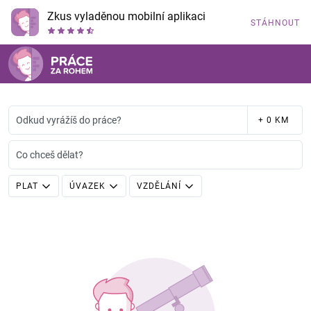
Zkus vyladěnou mobilní aplikaci
STÁHNOUT
Odkud vyrážíš do práce?
+ 0 KM
Co chceš dělat?
PLAT
ÚVAZEK
VZDĚLÁNÍ