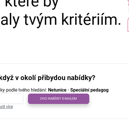
 které by
ly tvým kritériím.
když v okolí přibydou nabídky?
ky podle tvého hledání:
Netunice · Speciální pedagog
CHCI NABÍDKY E-MAILEM
zit více