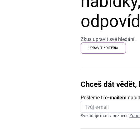
nabídky,
odpovída
Zkus upravit své hledání.
UPRAVIT KRITÉRIA
Chceš dát vědět, 
Pošleme ti
e-mailem
nabíd
Své údaje máš v bezpečí.
Zobra