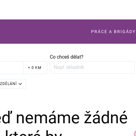
PRÁCE A BRIGÁDY
Co chceš dělat?
+ 0 KM
ZDĚLÁNÍ
teď nemáme žádné