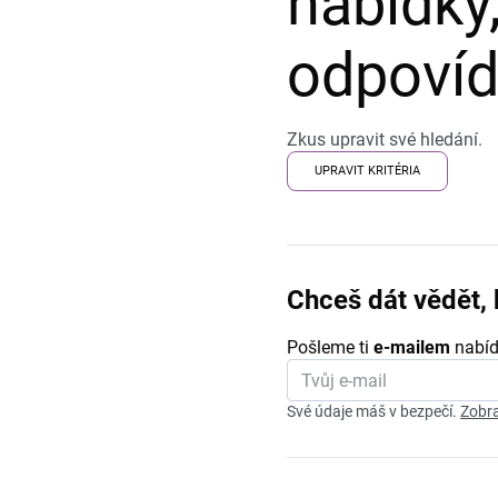
nabídky,
odpovída
Zkus upravit své hledání.
UPRAVIT KRITÉRIA
Chceš dát vědět, 
Pošleme ti
e-mailem
nabíd
Své údaje máš v bezpečí.
Zobra