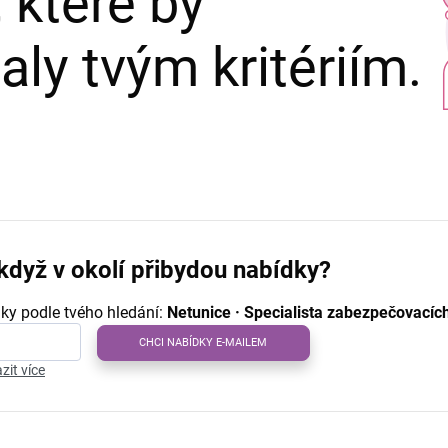
 které by
ly tvým kritériím.
když v okolí přibydou nabídky?
ky podle tvého hledání:
Netunice · Specialista zabezpečovacích
CHCI NABÍDKY E-MAILEM
zit více