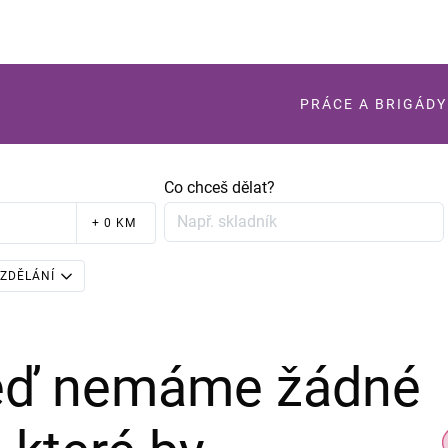
PRÁCE A BRIGÁDY
Co chceš dělat?
+ 0 KM
ZDĚLÁNÍ
teď nemáme žádné