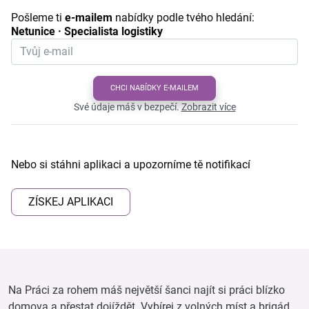
Pošleme ti
e-mailem
nabídky podle tvého hledání:
Netunice · Specialista logistiky
CHCI NABÍDKY E-MAILEM
Své údaje máš v bezpečí.
Zobrazit více
Nebo si stáhni aplikaci a upozorníme tě notifikací
ZÍSKEJ APLIKACI
Na Práci za rohem máš největší šanci najít si práci blízko
domova a přestat dojíždět. Vybírej z volných míst a brigád