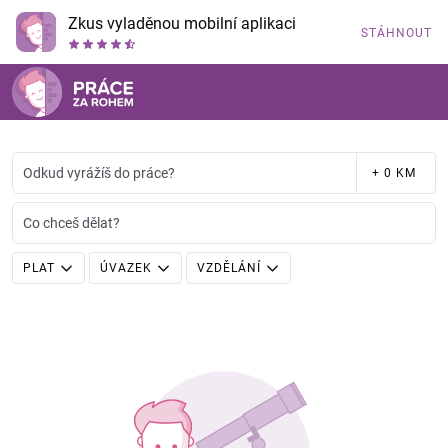
Zkus vyladěnou mobilní aplikaci
STÁHNOUT
Odkud vyrážíš do práce?
+ 0 KM
Co chceš dělat?
PLAT
ÚVAZEK
VZDĚLÁNÍ