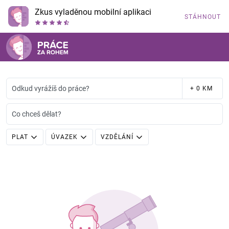
Zkus vyladěnou mobilní aplikaci
STÁHNOUT
Odkud vyrážíš do práce?
+ 0 KM
Co chceš dělat?
PLAT
ÚVAZEK
VZDĚLÁNÍ