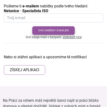
Pošleme ti
e-mailem
nabídky podle tvého hledání:
Netunice · Specialista ISO
CHCI NABÍDKY E-MAILEM
Své údaje máš v bezpečí.
Zobrazit více
Nebo si stáhni aplikaci a upozorníme tě notifikací
ZÍSKEJ APLIKACI
Na Práci za rohem máš největší šanci najít si práci blízko
domova a přestat dojíždět. Vybírej z volných míst a brigád