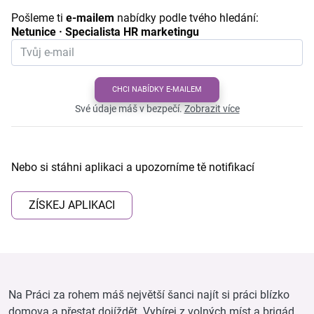
Pošleme ti
e-mailem
nabídky podle tvého hledání:
Netunice · Specialista HR marketingu
CHCI NABÍDKY E-MAILEM
Své údaje máš v bezpečí.
Zobrazit více
Nebo si stáhni aplikaci a upozorníme tě notifikací
ZÍSKEJ APLIKACI
Na Práci za rohem máš největší šanci najít si práci blízko
domova a přestat dojíždět. Vybírej z volných míst a brigád