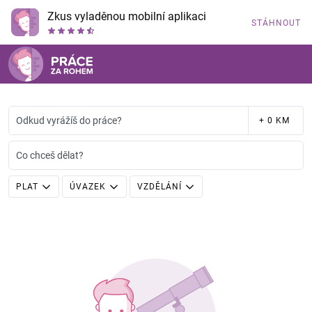
Zkus vyladěnou mobilní aplikaci
STÁHNOUT
Odkud vyrážíš do práce?
+ 0 KM
Co chceš dělat?
PLAT
ÚVAZEK
VZDĚLÁNÍ