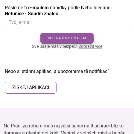
Pošleme ti
e-mailem
nabídky podle tvého hledání:
Netunice · Soudní znalec
CHCI NABÍDKY E-MAILEM
Své údaje máš v bezpečí.
Zobrazit více
Nebo si stáhni aplikaci a upozorníme tě notifikací
ZÍSKEJ APLIKACI
Na Práci za rohem máš největší šanci najít si práci blízko
domova a přestat dojíždět. Vybírej z volných míst a brigád