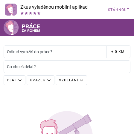
Zkus vyladěnou mobilní aplikaci
STÁHNOUT
Odkud vyrážíš do práce?
+ 0 KM
Co chceš dělat?
PLAT
ÚVAZEK
VZDĚLÁNÍ