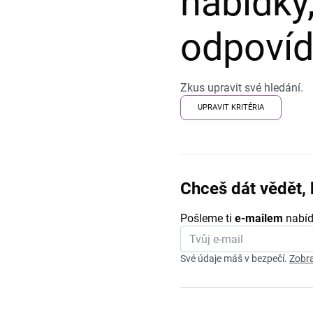
nabídky,
odpovída
Zkus upravit své hledání.
UPRAVIT KRITÉRIA
Chceš dát vědět, 
Pošleme ti
e-mailem
nabíd
Své údaje máš v bezpečí.
Zobra