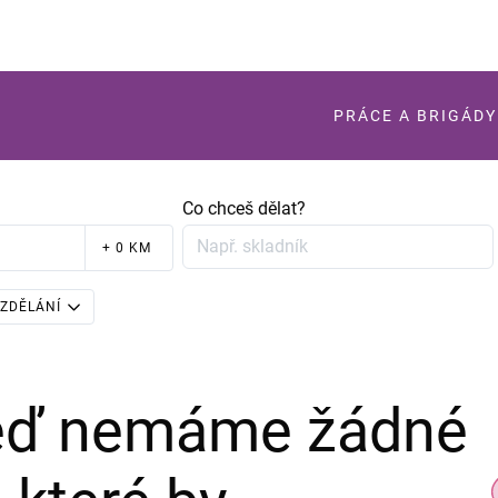
PRÁCE A BRIGÁDY
Co chceš dělat?
+ 0 KM
ZDĚLÁNÍ
teď nemáme žádné