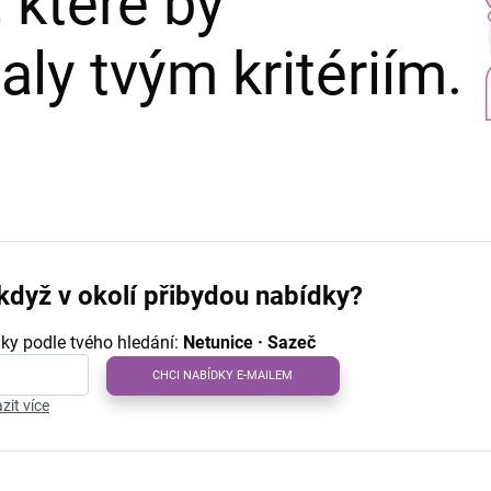
 které by
ly tvým kritériím.
když v okolí přibydou nabídky?
ky podle tvého hledání:
Netunice · Sazeč
CHCI NABÍDKY E-MAILEM
zit více