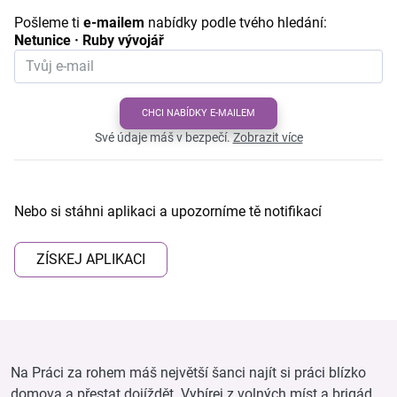
Pošleme ti
e-mailem
nabídky podle tvého hledání:
Netunice · Ruby vývojář
CHCI NABÍDKY E-MAILEM
Své údaje máš v bezpečí.
Zobrazit více
Nebo si stáhni aplikaci a upozorníme tě notifikací
ZÍSKEJ APLIKACI
Na Práci za rohem máš největší šanci najít si práci blízko
domova a přestat dojíždět. Vybírej z volných míst a brigád