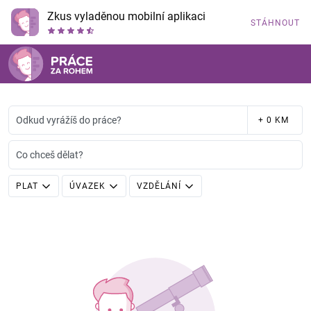
Zkus vyladěnou mobilní aplikaci
STÁHNOUT
Odkud vyrážíš do práce?
+ 0 KM
Co chceš dělat?
PLAT
ÚVAZEK
VZDĚLÁNÍ