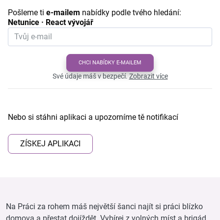
Pošleme ti
e-mailem
nabídky podle tvého hledání:
Netunice · React vývojář
CHCI NABÍDKY E-MAILEM
Své údaje máš v bezpečí.
Zobrazit více
Nebo si stáhni aplikaci a upozorníme tě notifikací
ZÍSKEJ APLIKACI
Na Práci za rohem máš největší šanci najít si práci blízko
domova a přestat dojíždět. Vybírej z volných míst a brigád