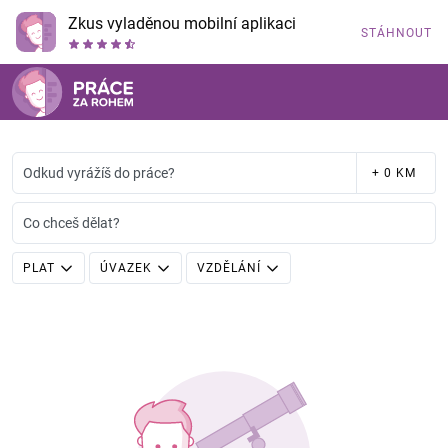
Zkus vyladěnou mobilní aplikaci
STÁHNOUT
Odkud vyrážíš do práce?
+ 0 KM
Co chceš dělat?
PLAT
ÚVAZEK
VZDĚLÁNÍ