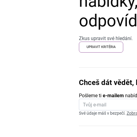
nabídky,
odpovída
Zkus upravit své hledání.
UPRAVIT KRITÉRIA
Chceš dát vědět, 
Pošleme ti
e-mailem
nabíd
Své údaje máš v bezpečí.
Zobra