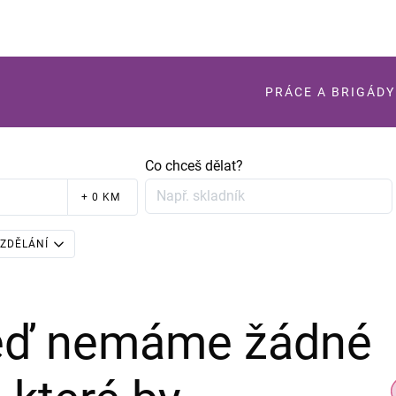
PRÁCE A BRIGÁDY
Co chceš dělat?
+ 0 KM
ZDĚLÁNÍ
teď nemáme žádné