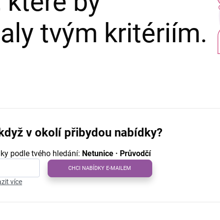
 které by
ly tvým kritériím.
když v okolí přibydou nabídky?
ky podle tvého hledání:
Netunice · Průvodčí
CHCI NABÍDKY E-MAILEM
zit více