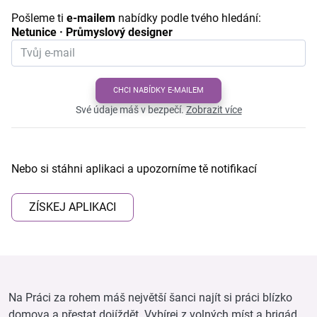
Pošleme ti
e-mailem
nabídky podle tvého hledání:
Netunice · Průmyslový designer
CHCI NABÍDKY E-MAILEM
Své údaje máš v bezpečí.
Zobrazit více
Nebo si stáhni aplikaci a upozorníme tě notifikací
ZÍSKEJ APLIKACI
Na Práci za rohem máš největší šanci najít si práci blízko
domova a přestat dojíždět. Vybírej z volných míst a brigád