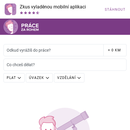
Zkus vyladěnou mobilní aplikaci
STÁHNOUT
Odkud vyrážíš do práce?
+ 0 KM
Co chceš dělat?
PLAT
ÚVAZEK
VZDĚLÁNÍ