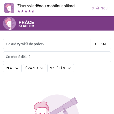
Zkus vyladěnou mobilní aplikaci
STÁHNOUT
Odkud vyrážíš do práce?
+ 0 KM
Co chceš dělat?
PLAT
ÚVAZEK
VZDĚLÁNÍ