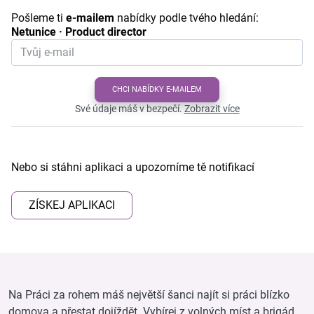
Pošleme ti
e-mailem
nabídky podle tvého hledání:
Netunice · Product director
CHCI NABÍDKY E-MAILEM
Své údaje máš v bezpečí.
Zobrazit více
Nebo si stáhni aplikaci a upozorníme tě notifikací
ZÍSKEJ APLIKACI
Na Práci za rohem máš největší šanci najít si práci blízko
domova a přestat dojíždět. Vybírej z volných míst a brigád