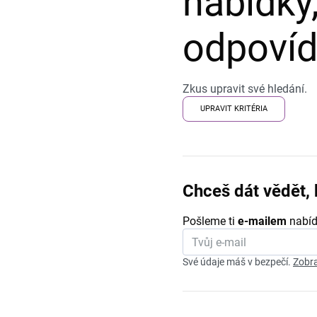
nabídky,
odpovída
Zkus upravit své hledání.
UPRAVIT KRITÉRIA
Chceš dát vědět, 
Pošleme ti
e-mailem
nabíd
Své údaje máš v bezpečí.
Zobra