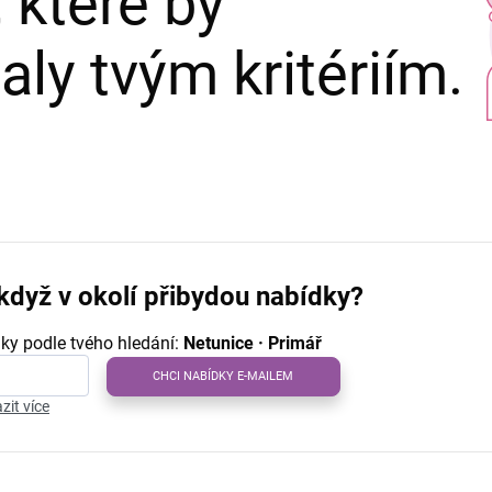
 které by
ly tvým kritériím.
když v okolí přibydou nabídky?
ky podle tvého hledání:
Netunice · Primář
CHCI NABÍDKY E-MAILEM
zit více