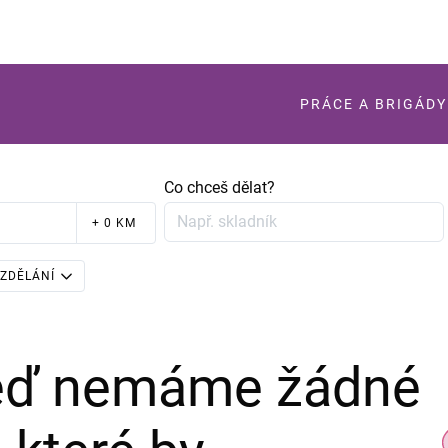
PRÁCE A BRIGÁDY
Co chceš dělat?
+ 0 KM
ZDĚLÁNÍ
teď nemáme žádné