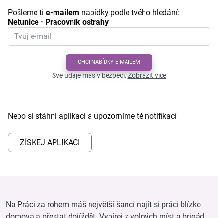
Pošleme ti
e-mailem
nabídky podle tvého hledání:
Netunice · Pracovník ostrahy
CHCI NABÍDKY E-MAILEM
Své údaje máš v bezpečí.
Zobrazit více
Nebo si stáhni aplikaci a upozorníme tě notifikací
ZÍSKEJ APLIKACI
Na Práci za rohem máš největší šanci najít si práci blízko
domova a přestat dojíždět. Vybírej z volných míst a brigád