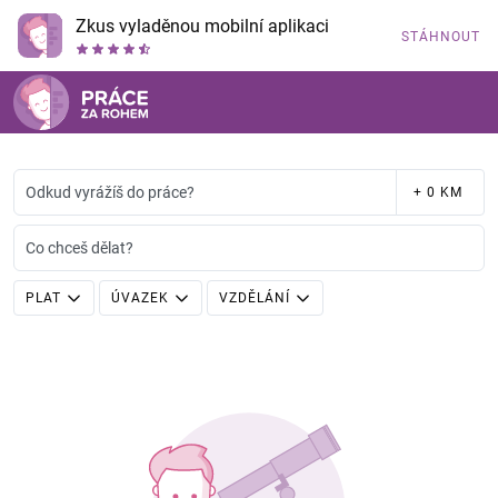
Zkus vyladěnou mobilní aplikaci
STÁHNOUT
Odkud vyrážíš do práce?
+ 0 KM
Co chceš dělat?
PLAT
ÚVAZEK
VZDĚLÁNÍ