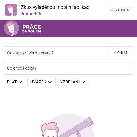
Zkus vyladěnou mobilní aplikaci
STÁHNOUT
Odkud vyrážíš do práce?
+ 0 KM
Co chceš dělat?
PLAT
ÚVAZEK
VZDĚLÁNÍ