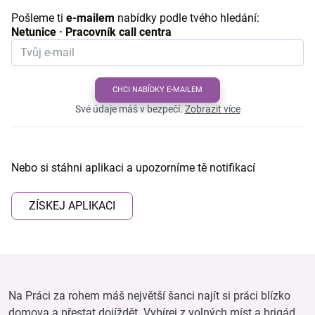
Pošleme ti
e-mailem
nabídky podle tvého hledání:
Netunice · Pracovník call centra
CHCI NABÍDKY E-MAILEM
Své údaje máš v bezpečí.
Zobrazit více
Nebo si stáhni aplikaci a upozorníme tě notifikací
ZÍSKEJ APLIKACI
Na Práci za rohem máš největší šanci najít si práci blízko
domova a přestat dojíždět. Vybírej z volných míst a brigád