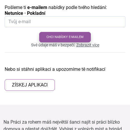
Pošleme ti
e-mailem
nabídky podle tvého hledání:
Netunice · Pokladní
CHCI NABÍDKY E-MAILEM
Své údaje máš v bezpečí.
Zobrazit více
Nebo si stáhni aplikaci a upozorníme tě notifikací
ZÍSKEJ APLIKACI
Na Práci za rohem máš největší šanci najít si práci blízko
domova a přestat dojíždět. Vybírej z volných míst a brigád