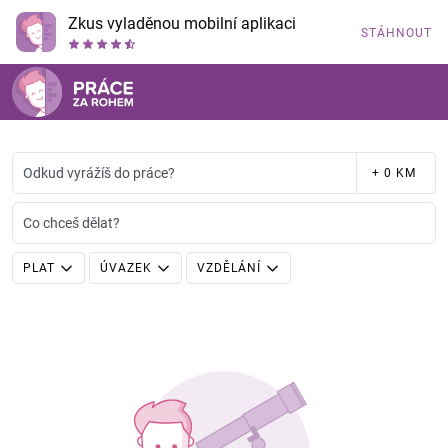
Zkus vyladěnou mobilní aplikaci
STÁHNOUT
Odkud vyrážíš do práce?
+ 0 KM
Co chceš dělat?
PLAT
ÚVAZEK
VZDĚLÁNÍ