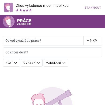
Zkus vyladěnou mobilní aplikaci
STÁHNOUT
Odkud vyrážíš do práce?
+ 0 KM
Co chceš dělat?
PLAT
ÚVAZEK
VZDĚLÁNÍ