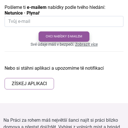
Pošleme ti
e-mailem
nabídky podle tvého hledání:
Netunice · Plynař
CHCI NABÍDKY E-MAILEM
Své údaje máš v bezpečí.
Zobrazit více
Nebo si stáhni aplikaci a upozorníme tě notifikací
ZÍSKEJ APLIKACI
Na Práci za rohem máš největší šanci najít si práci blízko
domova a přestat dojíždět. Vybírej z volných míst a brigád