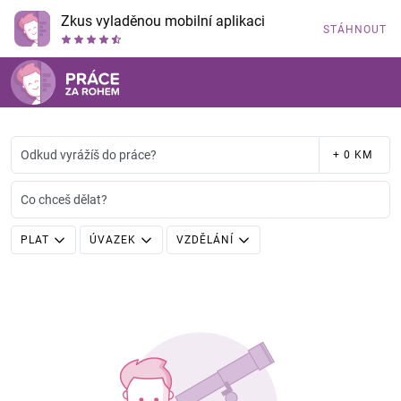
Zkus vyladěnou mobilní aplikaci
STÁHNOUT
Odkud vyrážíš do práce?
+ 0 KM
Co chceš dělat?
PLAT
ÚVAZEK
VZDĚLÁNÍ