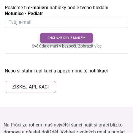
Pošleme ti
e-mailem
nabídky podle tvého hledání:
Netunice · Pediatr
CHCI NABÍDKY E-MAILEM
Své údaje máš v bezpečí.
Zobrazit více
Nebo si stáhni aplikaci a upozorníme tě notifikací
ZÍSKEJ APLIKACI
Na Práci za rohem máš největší šanci najít si práci blízko
domova a přestat dojíždět. Vybírej z volných míst a brigád