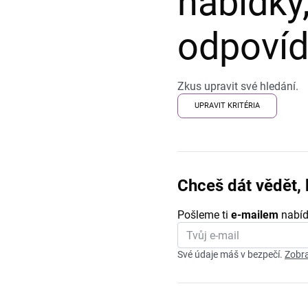
nabídky,
odpovída
Zkus upravit své hledání.
UPRAVIT KRITÉRIA
Chceš dát vědět, 
Pošleme ti
e-mailem
nabíd
Své údaje máš v bezpečí.
Zobra