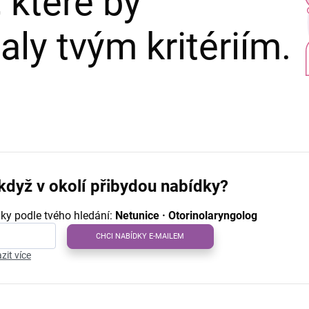
 které by
ly tvým kritériím.
když v okolí přibydou nabídky?
ky podle tvého hledání:
Netunice · Otorinolaryngolog
CHCI NABÍDKY E-MAILEM
zit více