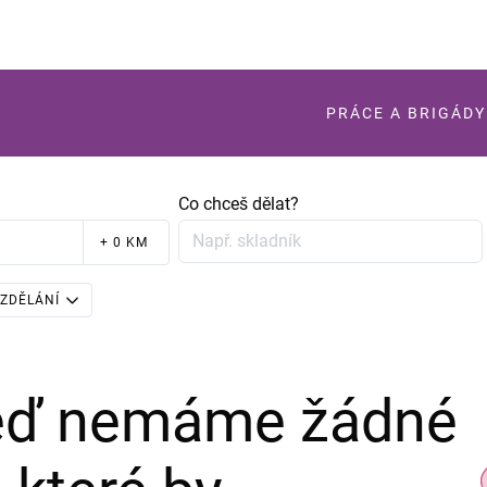
PRÁCE A BRIGÁDY
Co chceš dělat?
+ 0 KM
ZDĚLÁNÍ
teď nemáme žádné