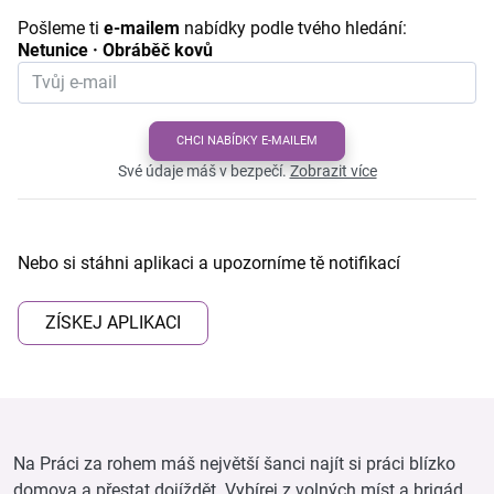
Pošleme ti
e-mailem
nabídky podle tvého hledání:
Netunice · Obráběč kovů
CHCI NABÍDKY E-MAILEM
Své údaje máš v bezpečí.
Zobrazit více
Nebo si stáhni aplikaci a upozorníme tě notifikací
ZÍSKEJ APLIKACI
Na Práci za rohem máš největší šanci najít si práci blízko
domova a přestat dojíždět. Vybírej z volných míst a brigád