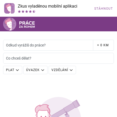
Zkus vyladěnou mobilní aplikaci
STÁHNOUT
Odkud vyrážíš do práce?
+ 0 KM
Co chceš dělat?
PLAT
ÚVAZEK
VZDĚLÁNÍ