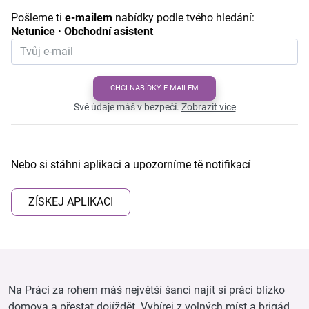
Pošleme ti
e-mailem
nabídky podle tvého hledání:
Netunice · Obchodní asistent
CHCI NABÍDKY E-MAILEM
Své údaje máš v bezpečí.
Zobrazit více
Nebo si stáhni aplikaci a upozorníme tě notifikací
ZÍSKEJ APLIKACI
Na Práci za rohem máš největší šanci najít si práci blízko
domova a přestat dojíždět. Vybírej z volných míst a brigád