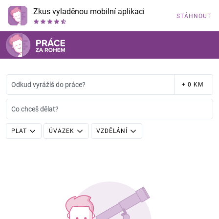
Zkus vyladěnou mobilní aplikaci
STÁHNOUT
Odkud vyrážíš do práce?
+ 0 KM
Co chceš dělat?
PLAT
ÚVAZEK
VZDĚLÁNÍ