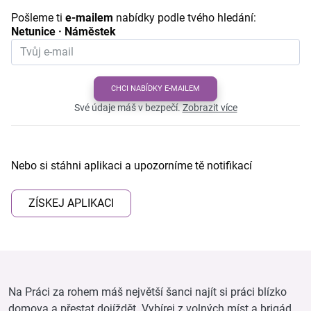
Pošleme ti
e-mailem
nabídky podle tvého hledání:
Netunice · Náměstek
CHCI NABÍDKY E-MAILEM
Své údaje máš v bezpečí.
Zobrazit více
Nebo si stáhni aplikaci a upozorníme tě notifikací
ZÍSKEJ APLIKACI
Na Práci za rohem máš největší šanci najít si práci blízko
domova a přestat dojíždět. Vybírej z volných míst a brigád