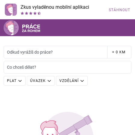
Zkus vyladěnou mobilní aplikaci
STÁHNOUT
Odkud vyrážíš do práce?
+ 0 KM
Co chceš dělat?
PLAT
ÚVAZEK
VZDĚLÁNÍ