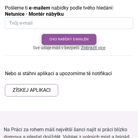
Pošleme ti
e-mailem
nabídky podle tvého hledání:
Netunice · Montér nábytku
CHCI NABÍDKY E-MAILEM
Své údaje máš v bezpečí.
Zobrazit více
Nebo si stáhni aplikaci a upozorníme tě notifikací
ZÍSKEJ APLIKACI
Na Práci za rohem máš největší šanci najít si práci blízko
domova a přestat dojíždět. Vybírej z volných míst a brigád