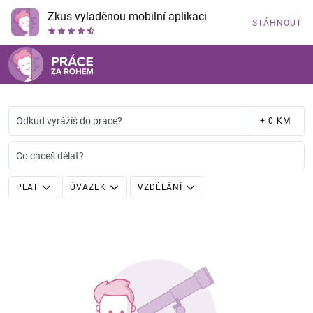
Zkus vyladěnou mobilní aplikaci
STÁHNOUT
Odkud vyrážíš do práce?
+ 0 KM
Co chceš dělat?
PLAT
ÚVAZEK
VZDĚLÁNÍ