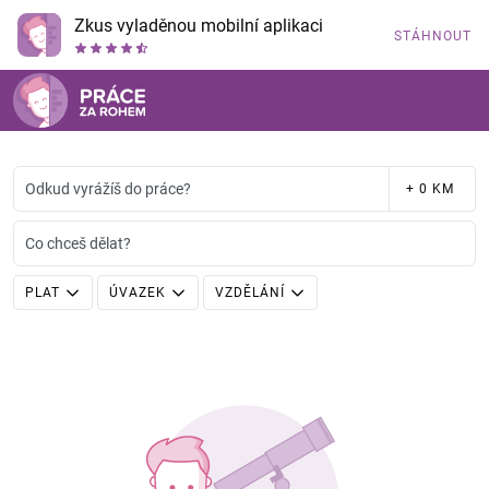
Zkus vyladěnou mobilní aplikaci
STÁHNOUT
Odkud vyrážíš do práce?
+ 0 KM
Co chceš dělat?
PLAT
ÚVAZEK
VZDĚLÁNÍ