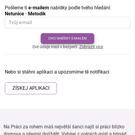
Pošleme ti
e-mailem
nabídky podle tvého hledání:
Netunice · Metodik
CHCI NABÍDKY E-MAILEM
Své údaje máš v bezpečí.
Zobrazit více
Nebo si stáhni aplikaci a upozorníme tě notifikací
ZÍSKEJ APLIKACI
Na Práci za rohem máš největší šanci najít si práci blízko
domova a přestat dojíždět. Vybírej z volných míst a brigád