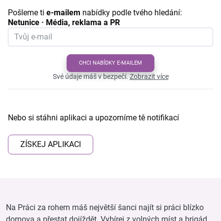
Pošleme ti
e-mailem
nabídky podle tvého hledání:
Netunice · Média, reklama a PR
CHCI NABÍDKY E-MAILEM
Své údaje máš v bezpečí.
Zobrazit více
Nebo si stáhni aplikaci a upozorníme tě notifikací
ZÍSKEJ APLIKACI
Na Práci za rohem máš největší šanci najít si práci blízko
domova a přestat dojíždět. Vybírej z volných míst a brigád