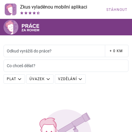
Zkus vyladěnou mobilní aplikaci
STÁHNOUT
Odkud vyrážíš do práce?
+ 0 KM
Co chceš dělat?
PLAT
ÚVAZEK
VZDĚLÁNÍ