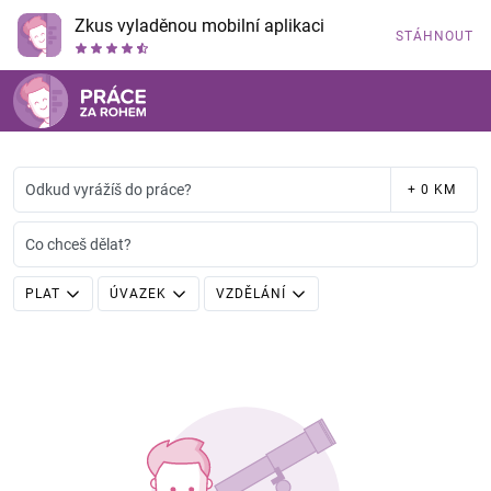
Zkus vyladěnou mobilní aplikaci
STÁHNOUT
Odkud vyrážíš do práce?
+ 0 KM
Co chceš dělat?
PLAT
ÚVAZEK
VZDĚLÁNÍ