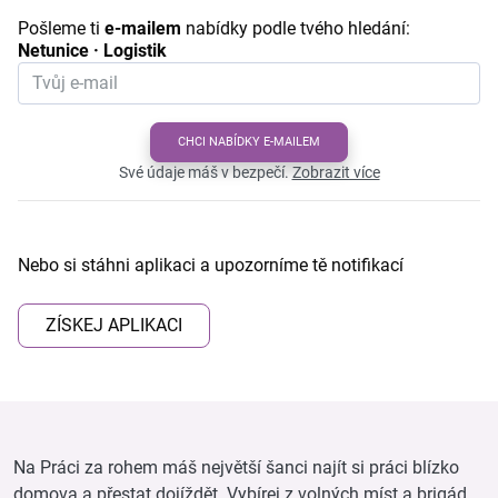
Pošleme ti
e-mailem
nabídky podle tvého hledání:
Netunice · Logistik
CHCI NABÍDKY E-MAILEM
Své údaje máš v bezpečí.
Zobrazit více
Nebo si stáhni aplikaci a upozorníme tě notifikací
ZÍSKEJ APLIKACI
Na Práci za rohem máš největší šanci najít si práci blízko
domova a přestat dojíždět. Vybírej z volných míst a brigád