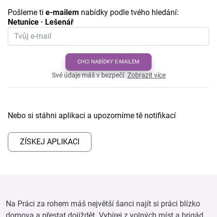
Pošleme ti
e-mailem
nabídky podle tvého hledání:
Netunice · Lešenář
CHCI NABÍDKY E-MAILEM
Své údaje máš v bezpečí.
Zobrazit více
Nebo si stáhni aplikaci a upozorníme tě notifikací
ZÍSKEJ APLIKACI
Na Práci za rohem máš největší šanci najít si práci blízko
domova a přestat dojíždět. Vybírej z volných míst a brigád