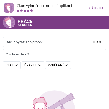
Zkus vyladěnou mobilní aplikaci
STÁHNOUT
Odkud vyrážíš do práce?
+ 0 KM
Co chceš dělat?
PLAT
ÚVAZEK
VZDĚLÁNÍ