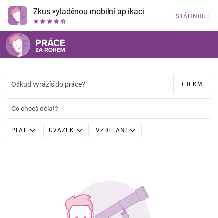
Zkus vyladěnou mobilní aplikaci
STÁHNOUT
Odkud vyrážíš do práce?
+ 0 KM
Co chceš dělat?
PLAT
ÚVAZEK
VZDĚLÁNÍ