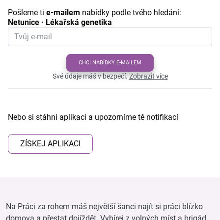
Pošleme ti
e-mailem
nabídky podle tvého hledání:
Netunice · Lékařská genetika
CHCI NABÍDKY E-MAILEM
Své údaje máš v bezpečí.
Zobrazit více
Nebo si stáhni aplikaci a upozorníme tě notifikací
ZÍSKEJ APLIKACI
Na Práci za rohem máš největší šanci najít si práci blízko
domova a přestat dojíždět. Vybírej z volných míst a brigád