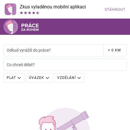
Zkus vyladěnou mobilní aplikaci
STÁHNOUT
Odkud vyrážíš do práce?
+ 0 KM
Co chceš dělat?
PLAT
ÚVAZEK
VZDĚLÁNÍ