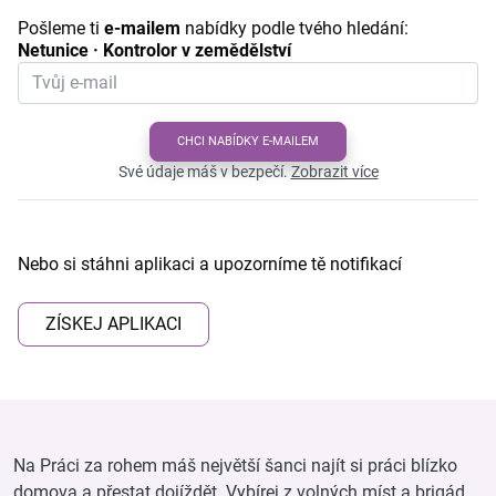
Pošleme ti
e-mailem
nabídky podle tvého hledání:
Netunice · Kontrolor v zemědělství
CHCI NABÍDKY E-MAILEM
Své údaje máš v bezpečí.
Zobrazit více
Nebo si stáhni aplikaci a upozorníme tě notifikací
ZÍSKEJ APLIKACI
Na Práci za rohem máš největší šanci najít si práci blízko
domova a přestat dojíždět. Vybírej z volných míst a brigád