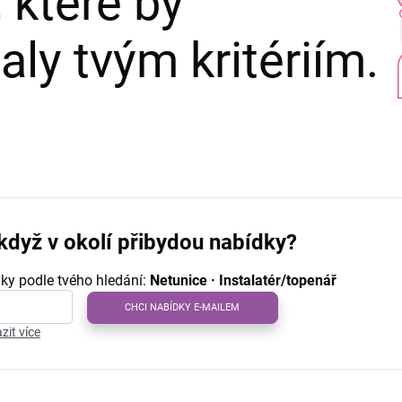
 které by
ly tvým kritériím.
když v okolí přibydou nabídky?
ky podle tvého hledání:
Netunice · Instalatér/topenář
CHCI NABÍDKY E-MAILEM
zit více