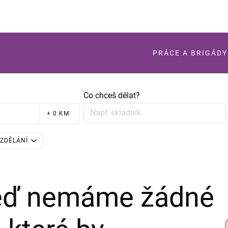
PRÁCE A BRIGÁDY
Co chceš dělat?
+ 0 KM
ZDĚLÁNÍ
teď nemáme žádné