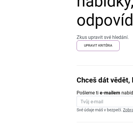
nabídky,
odpovída
Zkus upravit své hledání.
UPRAVIT KRITÉRIA
Chceš dát vědět, 
Pošleme ti
e-mailem
nabíd
Své údaje máš v bezpečí.
Zobra