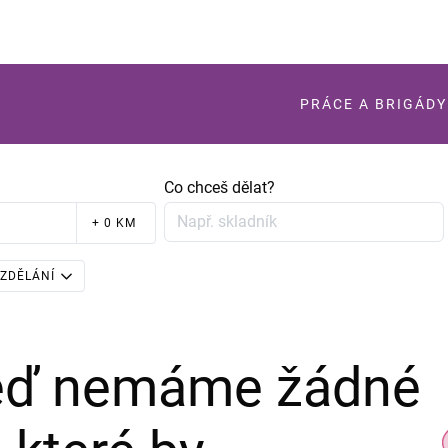
PRÁCE A BRIGÁDY
Co chceš dělat?
+ 0 KM
ZDĚLÁNÍ
teď nemáme žádné