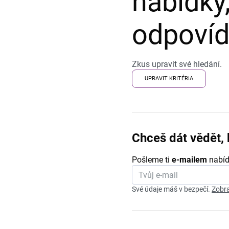
nabídky,
odpovída
Zkus upravit své hledání.
UPRAVIT KRITÉRIA
Chceš dát vědět, 
Pošleme ti
e-mailem
nabíd
Své údaje máš v bezpečí.
Zobra