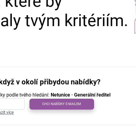
 které by
ly tvým kritériím.
když v okolí přibydou nabídky?
ky podle tvého hledání:
Netunice · Generální ředitel
CHCI NABÍDKY E-MAILEM
zit více