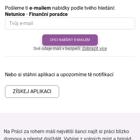
Pošleme ti
e-mailem
nabídky podle tvého hledání:
Netunice · Finanční poradce
CHCI NABÍDKY E-MAILEM
Své údaje máš v bezpečí.
Zobrazit více
Nebo si stáhni aplikaci a upozorníme tě notifikací
ZÍSKEJ APLIKACI
Na Práci za rohem máš největší šanci najít si práci blízko
domova a přestat dojíždět. Vybírej z volných míst a brigád