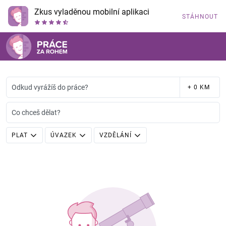
Zkus vyladěnou mobilní aplikaci
STÁHNOUT
Odkud vyrážíš do práce?
+ 0 KM
Co chceš dělat?
PLAT
ÚVAZEK
VZDĚLÁNÍ