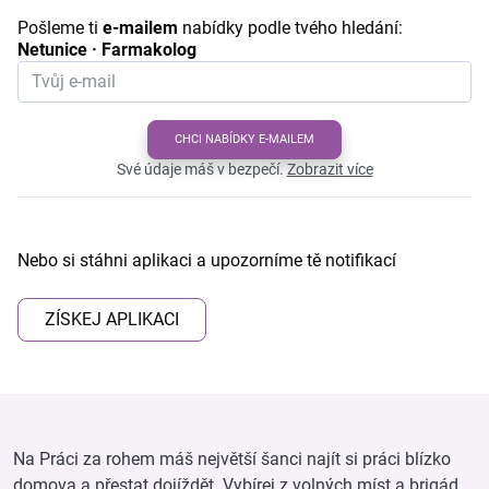
Pošleme ti
e-mailem
nabídky podle tvého hledání:
Netunice · Farmakolog
CHCI NABÍDKY E-MAILEM
Své údaje máš v bezpečí.
Zobrazit více
Nebo si stáhni aplikaci a upozorníme tě notifikací
ZÍSKEJ APLIKACI
Na Práci za rohem máš největší šanci najít si práci blízko
domova a přestat dojíždět. Vybírej z volných míst a brigád