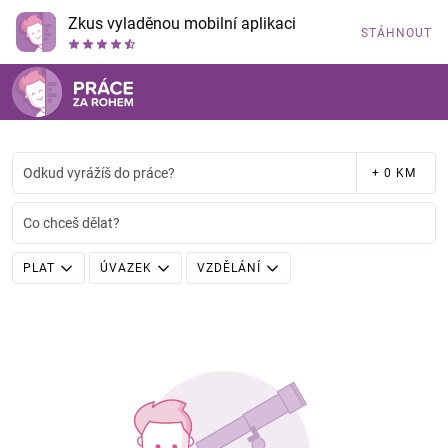
Zkus vyladěnou mobilní aplikaci
STÁHNOUT
Odkud vyrážíš do práce?
+ 0 KM
Co chceš dělat?
PLAT
ÚVAZEK
VZDĚLÁNÍ