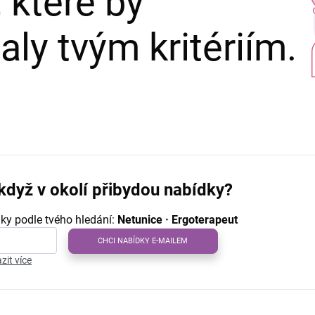
 které by
ly tvým kritériím.
když v okolí přibydou nabídky?
ky podle tvého hledání:
Netunice · Ergoterapeut
CHCI NABÍDKY E-MAILEM
zit více