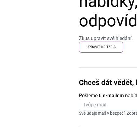
nabídky,
odpovída
Zkus upravit své hledání.
UPRAVIT KRITÉRIA
Chceš dát vědět, 
Pošleme ti
e-mailem
nabíd
Své údaje máš v bezpečí.
Zobra