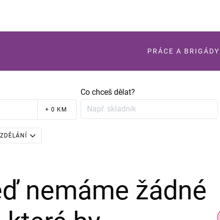
PRÁCE A BRIGÁDY
Co chceš dělat?
+ 0 KM
ZDĚLÁNÍ
teď nemáme žádné