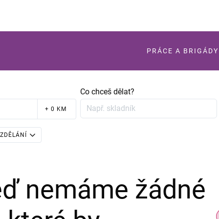
PRÁCE A BRIGÁDY
Co chceš dělat?
+ 0 KM
ZDĚLÁNÍ
teď nemáme žádné