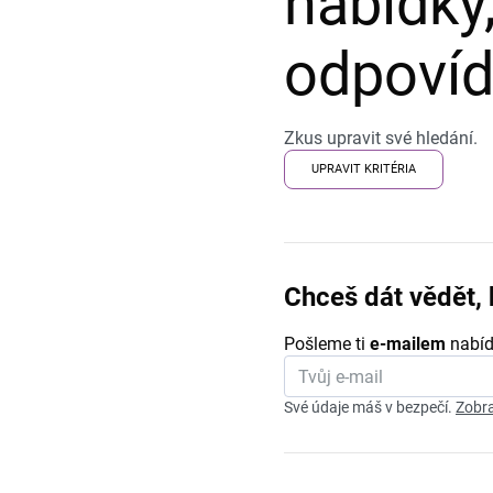
nabídky,
odpovída
Zkus upravit své hledání.
UPRAVIT KRITÉRIA
Chceš dát vědět, 
Pošleme ti
e-mailem
nabíd
Své údaje máš v bezpečí.
Zobra