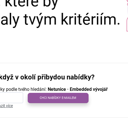
 které by
ly tvým kritériím.
když v okolí přibydou nabídky?
ky podle tvého hledání:
Netunice · Embedded vývojář
CHCI NABÍDKY E-MAILEM
zit více