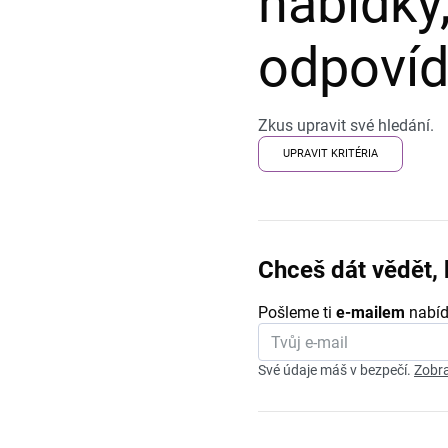
nabídky,
odpovída
Zkus upravit své hledání.
UPRAVIT KRITÉRIA
Chceš dát vědět, 
Pošleme ti
e-mailem
nabíd
Své údaje máš v bezpečí.
Zobra