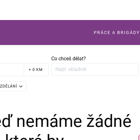
PRÁCE A BRIGÁDY
Co chceš dělat?
+ 0 KM
ZDĚLÁNÍ
teď nemáme žádné