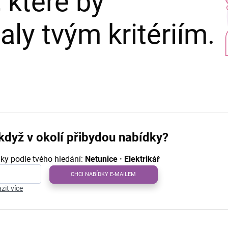
 které by
ly tvým kritériím.
když v okolí přibydou nabídky?
ky podle tvého hledání:
Netunice · Elektrikář
CHCI NABÍDKY E-MAILEM
zit více