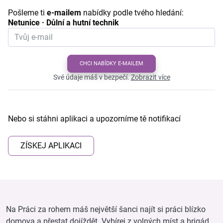
Pošleme ti
e-mailem
nabídky podle tvého hledání:
Netunice · Důlní a hutní technik
CHCI NABÍDKY E-MAILEM
Své údaje máš v bezpečí.
Zobrazit více
Nebo si stáhni aplikaci a upozorníme tě notifikací
ZÍSKEJ APLIKACI
Na Práci za rohem máš největší šanci najít si práci blízko
domova a přestat dojíždět. Vybírej z volných míst a brigád