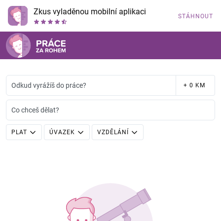
Zkus vyladěnou mobilní aplikaci
STÁHNOUT
Odkud vyrážíš do práce?
+ 0 KM
Co chceš dělat?
PLAT
ÚVAZEK
VZDĚLÁNÍ